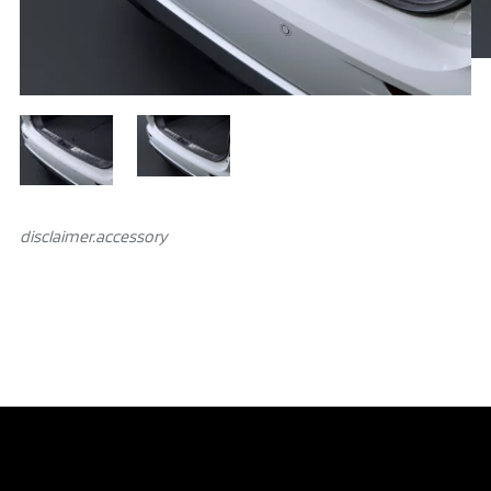
disclaimer.аccessory