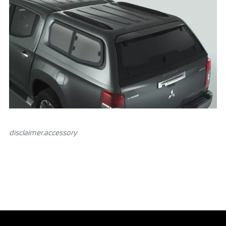
disclaimer.аccessory